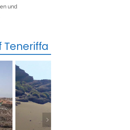
len und
n
 Teneriffa