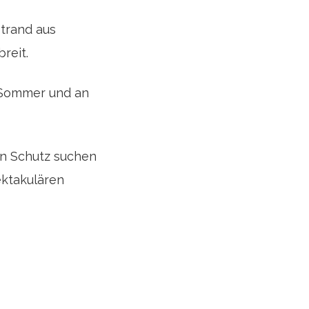
Strand aus
reit.
im Sommer und an
an Schutz suchen
ektakulären