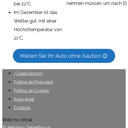
nehmen müssen, um nach El M
bei 22°C.
Im Dezember ist das
Wetter gut, mit einer
Höchsttemperatur von
21°C.
Mieten Sie Ihr Auto ohne Kaution 😉
¿Colaboramos?
Política de Privacidad
Política de Cookies
Aviso legal
Contacto
Web no oficial
El Médano Tenerife sur