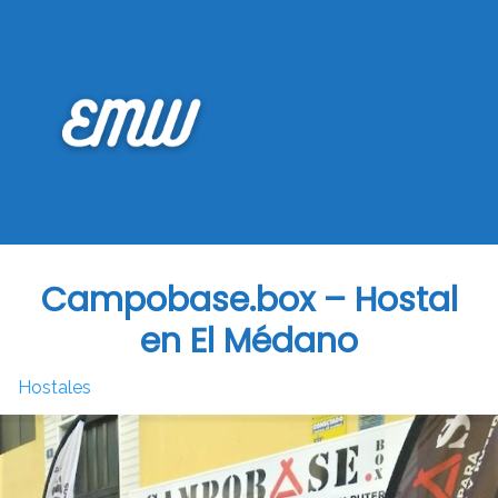
Saltar
al
contenido
Campobase.box – Hostal
en El Médano
Hostales