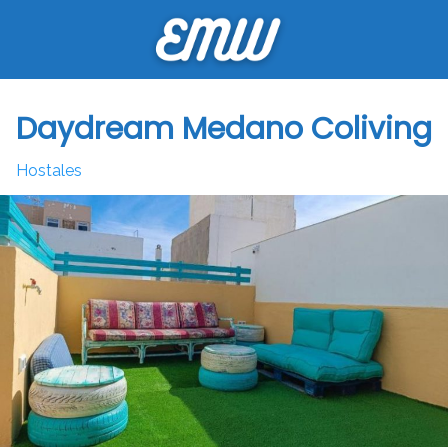
Saltar
al
contenido
Daydream Medano Coliving
Hostales