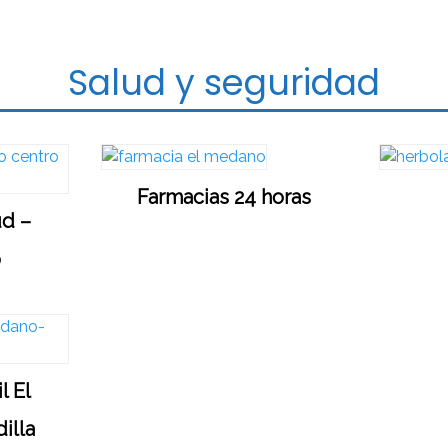
Salud y seguridad
Farmacias 24 horas
ud –
o
l El
illa