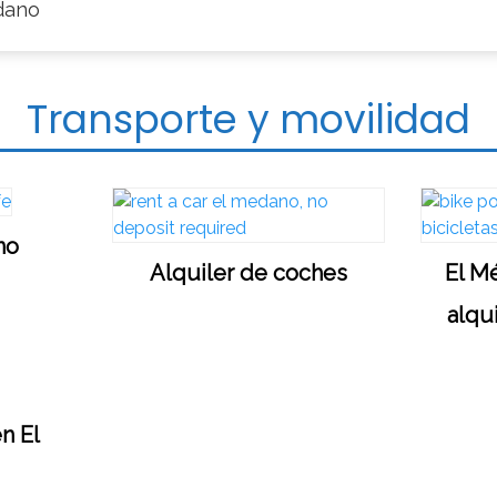
dano
Transporte y movilidad
no
Alquiler de coches
El M
alqui
en El