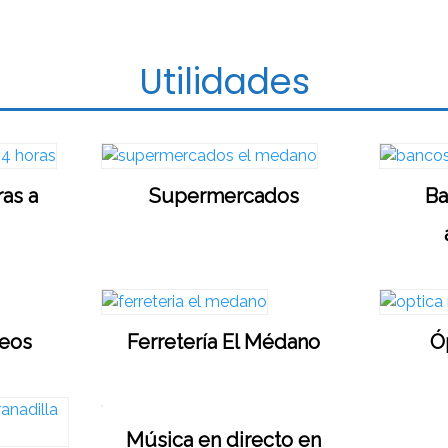
Utilidades
ras a
Supermercados
Ba
reos
Ferretería El Médano
Ó
Música en directo en