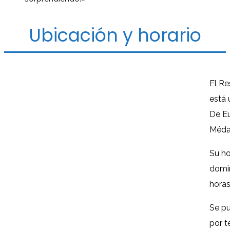
Ubicación y horario
El Re
está 
De Eu
Méda
Su ho
domin
horas
Se p
por t